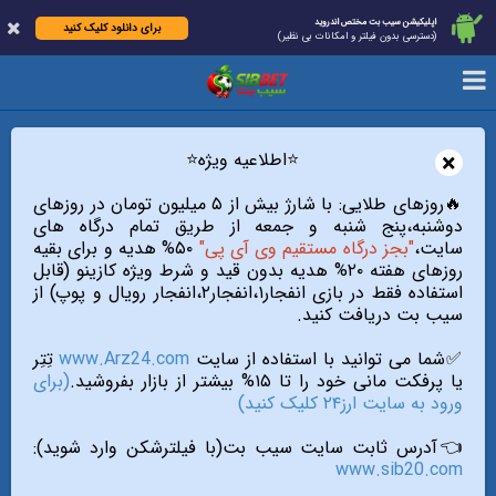
اپلیکیشن سیب بت مختص اندروید
برای دانلود کلیک کنید
(دسترسی بدون فیلتر و امکانات بی نظیر)
×
⭐️اطلاعیه ویژه⭐️
🔥روزهای طلایی: با شارژ بیش از ۵ میلیون تومان در روزهای
دوشنبه،پنج شنبه و جمعه از طریق تمام درگاه های
سایت،
"بجز درگاه مستقیم وی آی پی"
۵۰% هدیه و برای بقیه
روزهای هفته ۲۰% هدیه بدون قید و شرط ویژه کازینو (قابل
استفاده فقط در بازی انفجار۱،انفجار۲،انفجار رویال و پوپ) از
سیب بت دریافت کنید.
✅شما می توانید با استفاده از سایت
www.Arz24.com
تِتِر
یا پرفکت مانی خود را تا ۱۵% بیشتر از بازار بفروشید.
(برای
ورود به سایت ارز۲۴ کلیک کنید)
👈آدرس ثابت سایت سیب بت(با فیلترشکن وارد شوید):
www.sib20.com